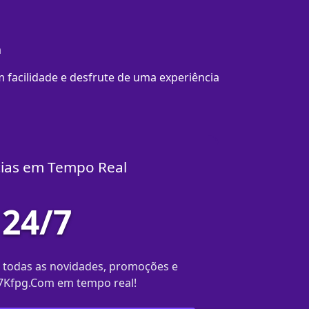
m
facilidade e desfrute de uma experiência
cias em Tempo Real
24/7
e todas as novidades, promoções e
7Kfpg.Com em tempo real!