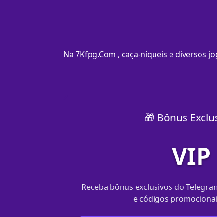
Na 7Kfpg.Com , caça-níqueis e diversos 
🎁 Bônus Exclu
VIP
Receba bônus exclusivos do Telegra
e códigos promocionai