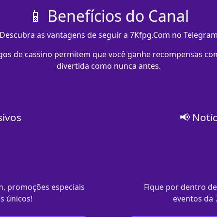
📱 Benefícios do Canal
Descubra as vantagens de seguir a 7Kfpg.Com no Telegra
jogos de cassino permitem que você ganhe recompensas com 
divertida como nunca antes.
sivos
📢 Notí
m, promoções especiais
Fique por dentro d
s únicos!
eventos da 