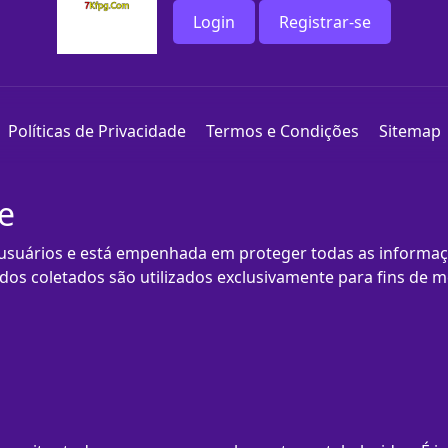
Login
Registrar-se
Políticas de Privacidade
Termos e Condições
Sitemap
de
s usuários e está empenhada em proteger todas as informaç
os coletados são utilizados exclusivamente para fins de m