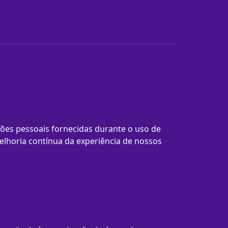
ões pessoais fornecidas durante o uso de
elhoria contínua da experiência de nossos