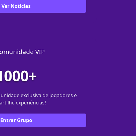
Ver Notícias
Comunidade VIP
1000+
unidade exclusiva de jogadores e
rtilhe experiências!
Entrar Grupo