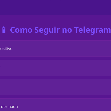
📱 Como Seguir no Telegram
ositivo
"
erder nada