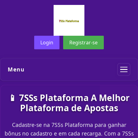
Login
Registrar-se
Menu
📱 7SSs Plataforma A Melhor
Plataforma de Apostas
Cadastre-se na 7SSs Plataforma para ganhar
bônus no cadastro e em cada recarga. Com a 7SSs