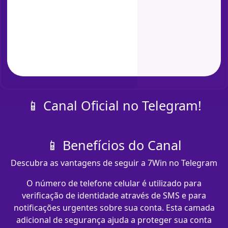
📱 Canal Oficial no Telegram!
📱 Benefícios do Canal
Descubra as vantagens de seguir a 7Win no Telegram
O número de telefone celular é utilizado para
verificação de identidade através de SMS e para
notificações urgentes sobre sua conta. Esta camada
adicional de segurança ajuda a proteger sua conta