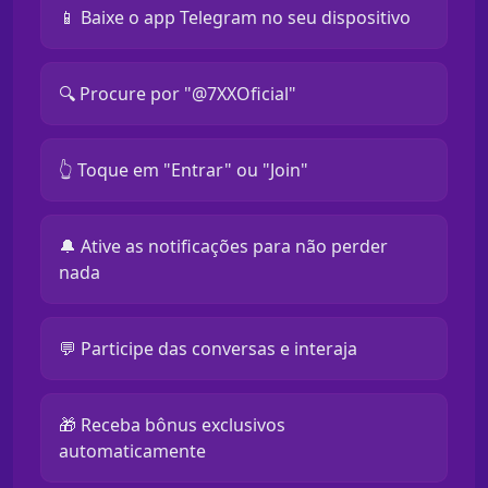
📱 Baixe o app Telegram no seu dispositivo
🔍 Procure por "@7XXOficial"
👆 Toque em "Entrar" ou "Join"
🔔 Ative as notificações para não perder
nada
💬 Participe das conversas e interaja
🎁 Receba bônus exclusivos
automaticamente