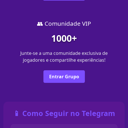
👥 Comunidade VIP
1000+
Junte-se a uma comunidade exclusiva de
jogadores e compartilhe experiências!
Entrar Grupo
📱 Como Seguir no Telegram