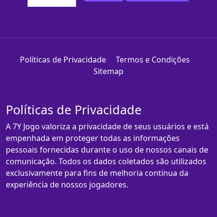
Políticas de Privacidade
Termos e Condições
Sitemap
Políticas de Privacidade
A 7Y Jogo valoriza a privacidade de seus usuários e está
empenhada em proteger todas as informações
pessoais fornecidas durante o uso de nossos canais de
comunicação. Todos os dados coletados são utilizados
exclusivamente para fins de melhoria contínua da
experiência de nossos jogadores.