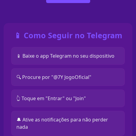
📱 Como Seguir no Telegram
📱 Baixe o app Telegram no seu dispositivo
🔍 Procure por "@7Y JogoOficial"
👆 Toque em "Entrar" ou "Join"
🔔 Ative as notificações para não perder
nada