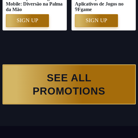
Mobile: Diversão na Palma
Aplicativos de Jogos no
da Mão
9Fgame
SIGN UP
SIGN UP
SEE ALL
PROMOTIONS