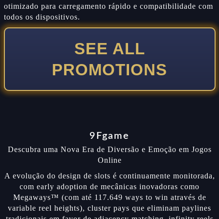
otimizado para carregamento rápido e compatibilidade com
todos os dispositivos.
SEE ALL
PROMOTIONS
9Fgame
Descubra uma Nova Era de Diversão e Emoção em Jogos
Online
A evolução do design de slots é continuamente monitorada,
com early adoption de mecânicas inovadoras como
Megaways™ (com até 117.649 ways to win através de
variable reel heights), cluster pays que eliminam paylines
tradicionais em favor de adjacency matching, infinity reels