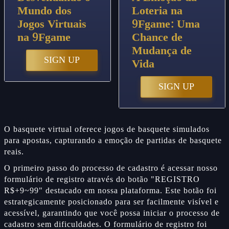
Mundo dos
Loteria na
Jogos Virtuais
9Fgame: Uma
na 9Fgame
Chance de
Mudança de
SIGN UP
Vida
SIGN UP
O basquete virtual oferece jogos de basquete simulados
para apostas, capturando a emoção de partidas de basquete
reais.
O primeiro passo do processo de cadastro é acessar nosso
formulário de registro através do botão "REGISTRO
R$+9~99" destacado em nossa plataforma. Este botão foi
estrategicamente posicionado para ser facilmente visível e
acessível, garantindo que você possa iniciar o processo de
cadastro sem dificuldades. O formulário de registro foi